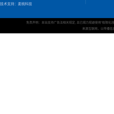
技术支持：
麦桃科技
免责声明：本站支持广告法相关规定, 且已竭力规避使用“极限化违
来源互联网，以传播信息